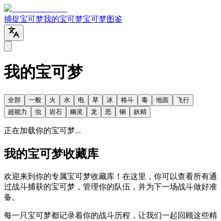
捕捉宝可梦
我的宝可梦
宝可梦图鉴
我的宝可梦
全部
一般
火
水
电
草
冰
格斗
毒
地面
飞行
超能力
虫
岩石
幽灵
龙
恶
钢
妖精
正在加载你的宝可梦...
我的宝可梦收藏库
欢迎来到你的专属宝可梦收藏库！在这里，你可以查看所有通
过战斗捕获的宝可梦，管理你的队伍，并为下一场战斗做好准
备。
每一只宝可梦都记录着你的战斗历程，让我们一起回顾这些精