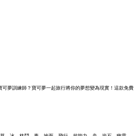
寶可夢訓練師？寶可夢一起旅行將你的夢想變為現實！這款免費
電、草、冰、格鬥、毒、地面、飛行、超能力、蟲、岩石、幽靈、