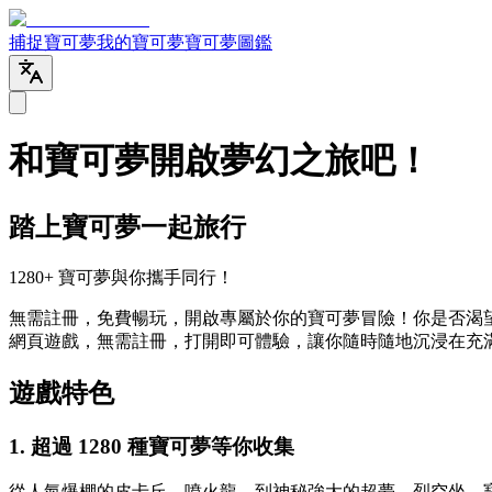
捕捉寶可夢
我的寶可夢
寶可夢圖鑑
和寶可夢開啟夢幻之旅吧！
踏上寶可夢一起旅行
1280+ 寶可夢與你攜手同行！
無需註冊，免費暢玩，開啟專屬於你的寶可夢冒險！你是否渴
網頁遊戲，無需註冊，打開即可體驗，讓你隨時隨地沉浸在充
遊戲特色
1. 超過 1280 種寶可夢等你收集
從人氣爆棚的皮卡丘、噴火龍，到神秘強大的超夢、烈空坐，寶