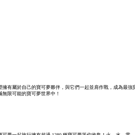
望擁有屬於自己的寶可夢夥伴，與它們一起並肩作戰，成為最強
滿無限可能的寶可夢世界中！
可夢一起旅行擁有超過 1280 種寶可夢等你收集！火、水、